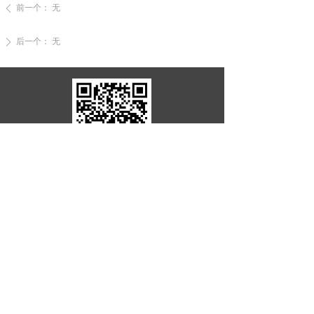
前一个：
无
ꄴ
后一个：
无
ꄲ
微信扫一扫
山东众顺铝业有限公司
电话：0531-85929863
手机：17862918956
地址：山东济南市槐荫区山东高速广场3-
1209/1211