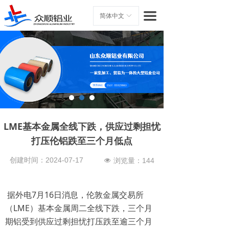
首页
끀
简体中文
ꀅ
关于我们
产品展示
厂房实景
新闻资讯
LME基本金属全线下跌，供应过剩担忧
联系我们
打压伦铝跌至三个月低点
创建时间：
2024-07-17
浏览量：
144
넶
据外电7月16日消息，伦敦金属交易所
（LME）基本金属周二全线下跌，三个月
期铝受到供应过剩担忧打压跌至逾三个月