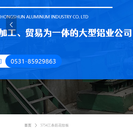
넳
首页
ꄲ
5754三条筋花纹板