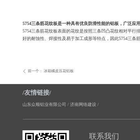
5754三条筋花纹板是一种具有优良防滑性能的铝板，‌广泛应用
5754三条筋花纹板表面的花纹是按照三条凹凸花纹相对平行排列，
好的耐蚀性、‌焊接性及易于加工成形等特点，‌因此5754三条
前一个：
冰箱橘皮压花铝板
ꄴ
/友情链接/
山东众顺铝业有限公司 / 济南网络建设 /
联系我们