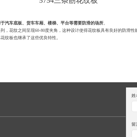
5754三条筋花纹板
于汽车底板、‌货车车厢、‌楼梯、‌平台等需要防滑的场所
。‌
‌花纹之间呈现60-80度夹角，‌这种设计使得花纹板具有良好的防滑性能。‌同
筋花纹板也继承了这些优良特性。‌
姓
留