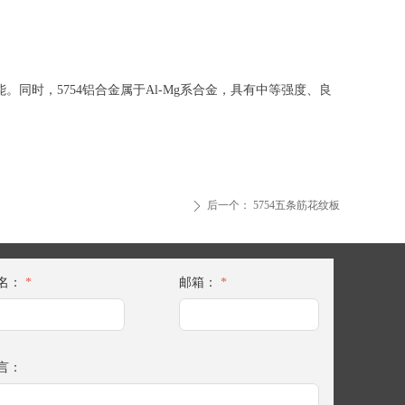
时，‌5754铝合金属于Al-Mg系合金，‌具有中等强度、‌良
后一个：
5754五条筋花纹板
ꄲ
名：
*
邮箱：
*
言：